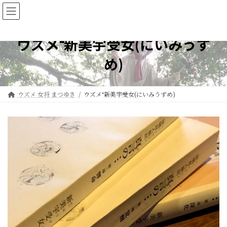
コ
ナ
ウズメ 女将 まつゆき
ン
ビ
テ
ゲ
ン
ー
ウズメ⁼新美宇受女(にいみうず
ツ
シ
へ
ョ
め)
ス
ン
キ
に
ッ
移
ウズメ 女将 まつゆき
ウズメ⁼新美宇受女(にいみうずめ)
プ
動