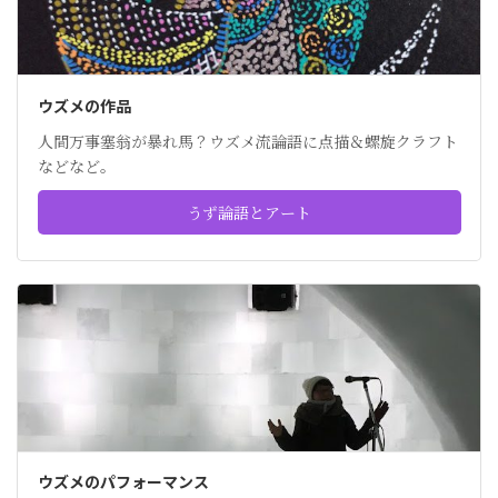
ウズメの作品
人間万事塞翁が暴れ馬？ウズメ流論語に点描＆螺旋クラフト
などなど。
うず論語とアート
ウズメのパフォーマンス