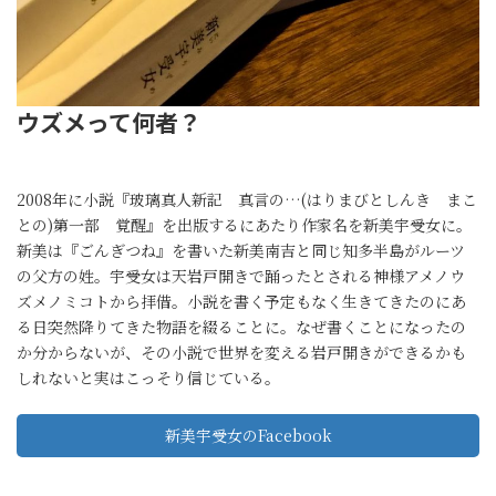
ウズメって何者？
2008年に小説『玻璃真人新記 真言の…(はりまびとしんき まこ
との)第一部 覚醒』を出版するにあたり作家名を新美宇受女に。
新美は『ごんぎつね』を書いた新美南吉と同じ知多半島がルーツ
の父方の姓。宇受女は天岩戸開きで踊ったとされる神様アメノウ
ズメノミコトから拝借。小説を書く予定もなく生きてきたのにあ
る日突然降りてきた物語を綴ることに。なぜ書くことになったの
か分からないが、その小説で世界を変える岩戸開きができるかも
しれないと実はこっそり信じている。
新美宇受女のFacebook