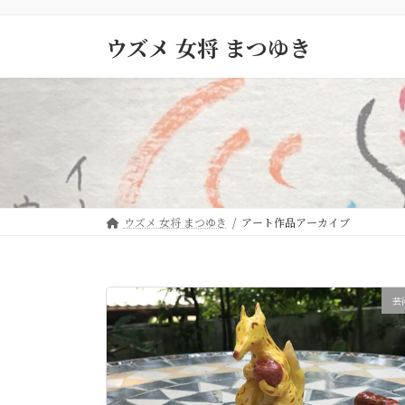
コ
ナ
ン
ビ
ウズメ 女将 まつゆき
テ
ゲ
ン
ー
ツ
シ
へ
ョ
ス
ン
キ
に
ッ
移
プ
動
ウズメ 女将 まつゆき
アート作品アーカイブ
芸